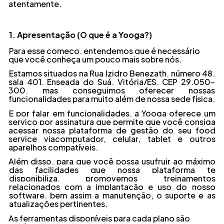
atentamente.
1. Apresentação (O que é a Yooga?)
Para esse começo, entendemos que é necessário
que você conheça um pouco mais
sobre nós.
Estamos situados na Rua Izidro Benezath, número 48,
sala 401, Enseada do Suá,
V
itória/ES, CEP 29.050-
300, mas conseguimos oferecer nossas
funcionalidades para
muito além de nossa sede física.
E por falar em funcionalidades, a Yooga oferece um
serviço por assinatura que permite
que você consiga
acessar nossa plataforma de gestão do seu
food
service
via
computador, celular, tablet e outros
aparelhos compatíveis.
A
lém disso, para que você possa usufruir ao máximo
das facilidades que nossa
plataforma te
disponibiliza, promovemos treinamentos
relacionados com a implantação e
uso do nosso
software
,
bem assim a manutenção, o suporte e as
atualizações
pertinentes.
A
s ferramentas disponíveis para cada plano são